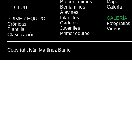
Prebenjamines
Mapa
Benjamines
Galería
EL CLUB
Alevines
Infantiles
GALERÍA
PRIMER EQUIPO
Cadetes
Fotografías
Crónicas
Juveniles
Vídeos
Plantilla
Primer equipo
Clasificación
Copyright Iván Martínez Barrio