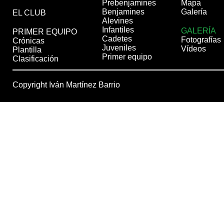
Prebenjamines
Mapa
Benjamines
Galería
EL CLUB
Alevines
Infantiles
GALERÍA
PRIMER EQUIPO
Cadetes
Fotografías
Crónicas
Juveniles
Vídeos
Plantilla
Primer equipo
Clasificación
Copyright Iván Martínez Barrio