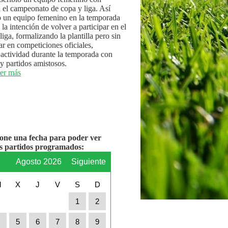
n el campeonato de copa y liga. Así
 un equipo femenino en la temporada
la intención de volver a participar en el
iga, formalizando la plantilla pero sin
par en competiciones oficiales,
actividad durante la temporada con
y partidos amistosos.
er más
ione una fecha para poder ver
os partidos programados:
r
Agosto 2026
Siguiente
M
X
J
V
S
D
1
2
4
5
6
7
8
9