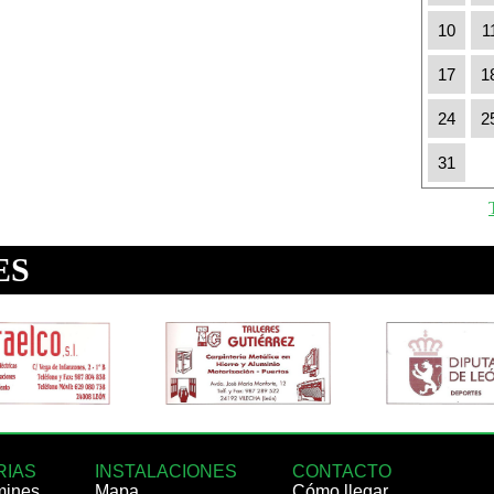
10
1
17
1
24
2
31
RIAS
INSTALACIONES
CONTACTO
mines
Mapa
Cómo llegar