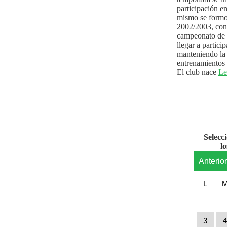
participación e
mismo se formo
2002/2003, con 
campeonato de l
llegar a partici
manteniendo la 
entrenamientos 
El club nace
Le
Selecc
l
Anterio
L
3