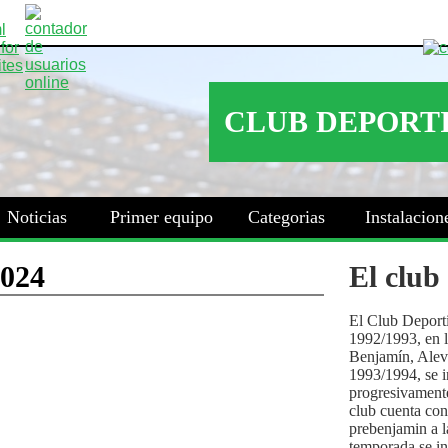
Noticias
Primer equipo
Categorias
Instalacion
El club
El Club Deport
1992/1993, en la
Benjamín, Alev
1993/1994, se i
progresivamente
club cuenta con
prebenjamin a l
temporada se i