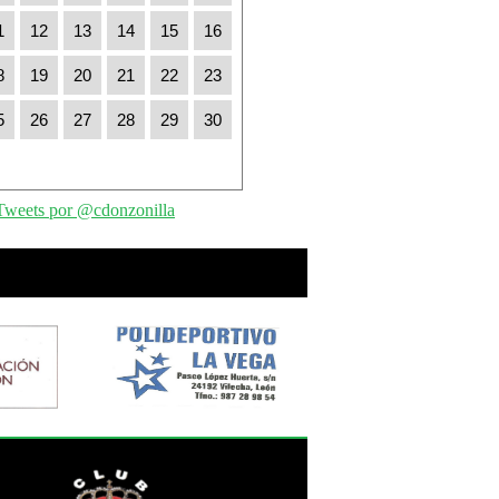
1
12
13
14
15
16
8
19
20
21
22
23
5
26
27
28
29
30
Tweets por @cdonzonilla