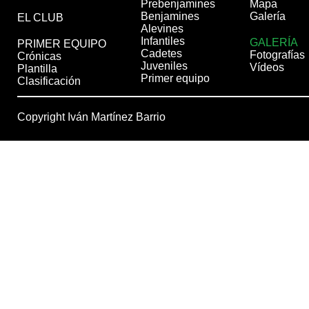
Prebenjamines
Mapa
Benjamines
Galería
EL CLUB
Alevines
Infantiles
GALERÍA
PRIMER EQUIPO
Cadetes
Fotografías
Crónicas
Juveniles
Vídeos
Plantilla
Primer equipo
Clasificación
Copyright Iván Martínez Barrio