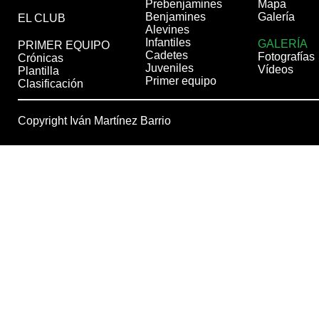
Prebenjamines
Mapa
Benjamines
Galería
EL CLUB
Alevines
Infantiles
GALERÍA
PRIMER EQUIPO
Cadetes
Fotografías
Crónicas
Juveniles
Vídeos
Plantilla
Primer equipo
Clasificación
Copyright Iván Martínez Barrio