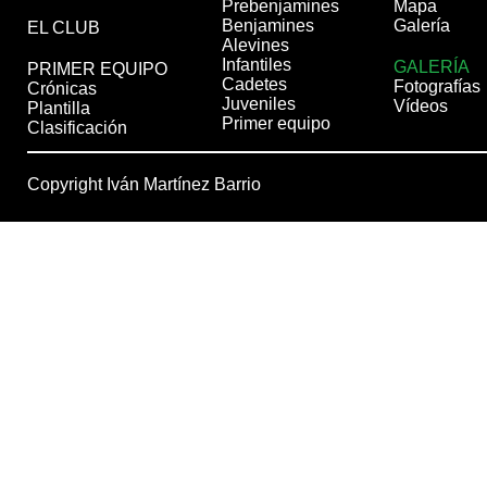
Prebenjamines
Mapa
Benjamines
Galería
EL CLUB
Alevines
Infantiles
GALERÍA
PRIMER EQUIPO
Cadetes
Fotografías
Crónicas
Juveniles
Vídeos
Plantilla
Primer equipo
Clasificación
Copyright Iván Martínez Barrio