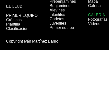
Prebenjamines
Mapa
Benjamines
Galería
EL CLUB
Alevines
Infantiles
GALERÍA
PRIMER EQUIPO
Cadetes
Fotografías
Crónicas
Juveniles
Vídeos
Plantilla
Primer equipo
Clasificación
Copyright Iván Martínez Barrio