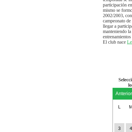
participación e
mismo se formo
2002/2003, con 
campeonato de l
llegar a partici
manteniendo la 
entrenamientos 
El club nace
Le
Selecc
l
Anterio
L
3