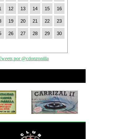
1
12
13
14
15
16
8
19
20
21
22
23
5
26
27
28
29
30
Tweets por @cdonzonilla