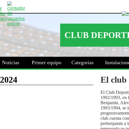
Noticias
Primer equipo
Categorias
Instalacion
El club
El Club Deport
1992/1993, en la
Benjamín, Alev
1993/1994, se i
progresivamente
club cuenta con
prebenjamin a l
temporada se i