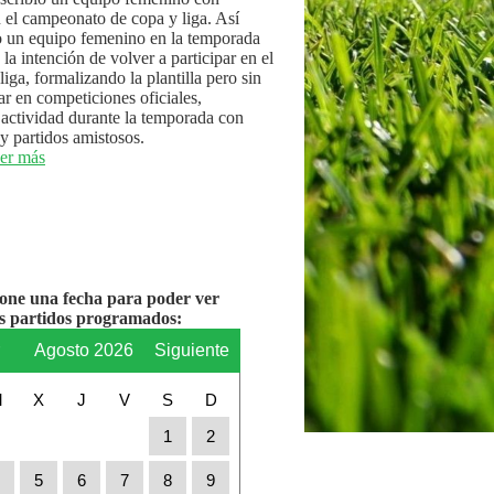
n el campeonato de copa y liga. Así
 un equipo femenino en la temporada
la intención de volver a participar en el
iga, formalizando la plantilla pero sin
par en competiciones oficiales,
actividad durante la temporada con
y partidos amistosos.
er más
ione una fecha para poder ver
os partidos programados:
r
Agosto 2026
Siguiente
M
X
J
V
S
D
1
2
4
5
6
7
8
9