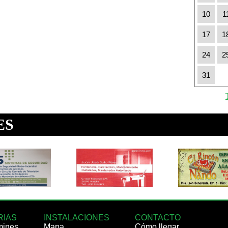
10
1
17
1
24
2
31
RIAS
INSTALACIONES
CONTACTO
mines
Mapa
Cómo llegar