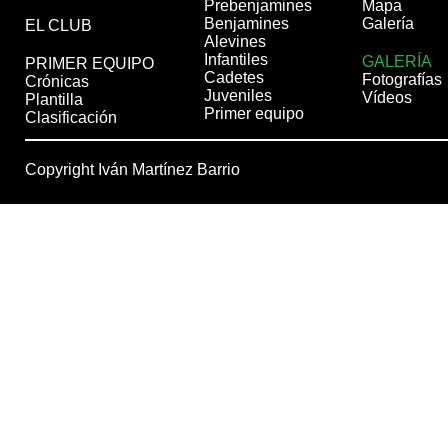
Prebenjamines
Mapa
Benjamines
Galería
EL CLUB
Alevines
Infantiles
GALERÍA
PRIMER EQUIPO
Cadetes
Fotografías
Crónicas
Juveniles
Vídeos
Plantilla
Primer equipo
Clasificación
Copyright Iván Martínez Barrio