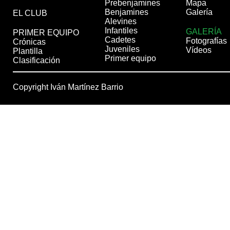
Prebenjamines
Mapa
Benjamines
Galería
EL CLUB
Alevines
Infantiles
GALERÍA
PRIMER EQUIPO
Cadetes
Fotografías
Crónicas
Juveniles
Vídeos
Plantilla
Primer equipo
Clasificación
Copyright Iván Martínez Barrio