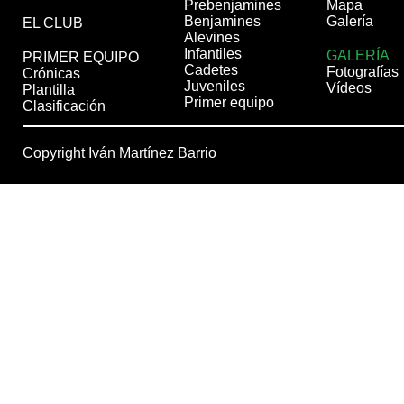
Prebenjamines
Mapa
Benjamines
Galería
EL CLUB
Alevines
Infantiles
GALERÍA
PRIMER EQUIPO
Cadetes
Fotografías
Crónicas
Juveniles
Vídeos
Plantilla
Primer equipo
Clasificación
Copyright Iván Martínez Barrio