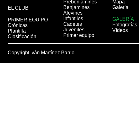
Prebenjamines
Mapa
Benjamines
Galería
EL CLUB
Alevines
Infantiles
GALERÍA
PRIMER EQUIPO
Cadetes
Fotografías
Crónicas
Juveniles
Vídeos
Plantilla
Primer equipo
Clasificación
Copyright Iván Martínez Barrio