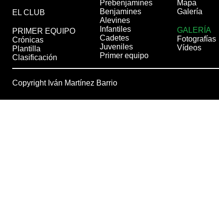
Prebenjamines
Mapa
Benjamines
Galería
EL CLUB
Alevines
Infantiles
GALERÍA
PRIMER EQUIPO
Cadetes
Fotografías
Crónicas
Juveniles
Vídeos
Plantilla
Primer equipo
Clasificación
Copyright Iván Martínez Barrio