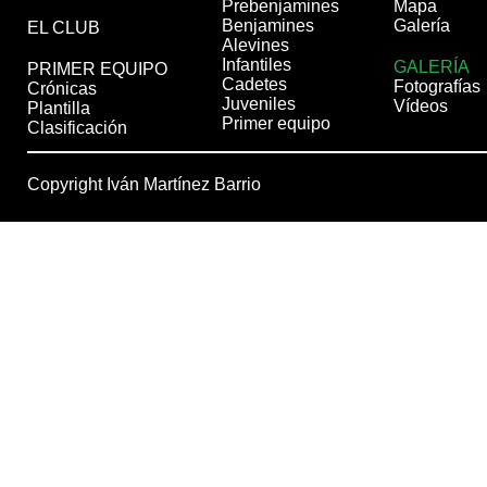
Prebenjamines
Mapa
Benjamines
Galería
EL CLUB
Alevines
Infantiles
GALERÍA
PRIMER EQUIPO
Cadetes
Fotografías
Crónicas
Juveniles
Vídeos
Plantilla
Primer equipo
Clasificación
Copyright Iván Martínez Barrio