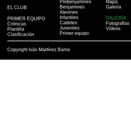
Prebenjamines
Mapa
Benjamines
Galería
EL CLUB
Alevines
Infantiles
GALERÍA
PRIMER EQUIPO
Cadetes
Fotografías
Crónicas
Juveniles
Vídeos
Plantilla
Primer equipo
Clasificación
Copyright Iván Martínez Barrio