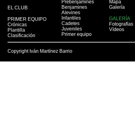
Prebenjamines
Mapa
Benjamines
Galería
EL CLUB
Alevines
Infantiles
GALERÍA
PRIMER EQUIPO
Cadetes
Fotografías
Crónicas
Juveniles
Vídeos
Plantilla
Primer equipo
Clasificación
Copyright Iván Martínez Barrio