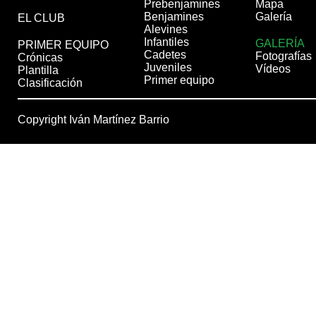
Prebenjamines
Mapa
Benjamines
Galería
EL CLUB
Alevines
Infantiles
GALERÍA
PRIMER EQUIPO
Cadetes
Fotografías
Crónicas
Juveniles
Vídeos
Plantilla
Primer equipo
Clasificación
Copyright Iván Martínez Barrio