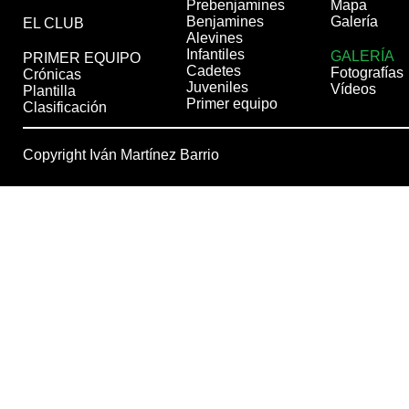
Prebenjamines
Mapa
Benjamines
Galería
EL CLUB
Alevines
Infantiles
GALERÍA
PRIMER EQUIPO
Cadetes
Fotografías
Crónicas
Juveniles
Vídeos
Plantilla
Primer equipo
Clasificación
Copyright Iván Martínez Barrio