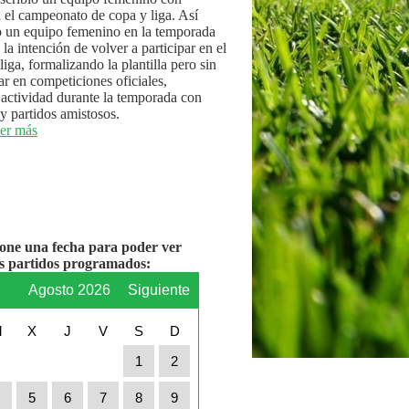
n el campeonato de copa y liga. Así
 un equipo femenino en la temporada
la intención de volver a participar en el
iga, formalizando la plantilla pero sin
par en competiciones oficiales,
actividad durante la temporada con
y partidos amistosos.
er más
ione una fecha para poder ver
os partidos programados:
r
Agosto 2026
Siguiente
M
X
J
V
S
D
1
2
4
5
6
7
8
9