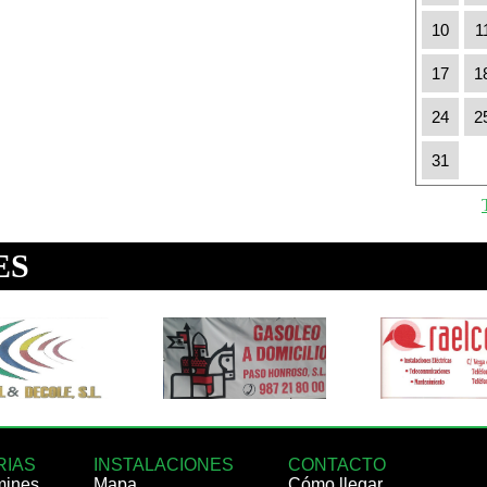
10
1
17
1
24
2
31
RIAS
INSTALACIONES
CONTACTO
mines
Mapa
Cómo llegar