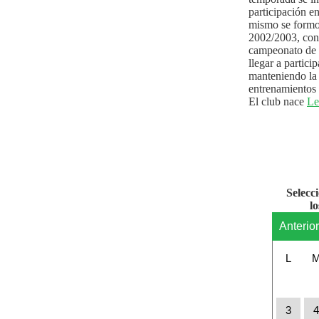
participación e
mismo se formo
2002/2003, con 
campeonato de l
llegar a partici
manteniendo la 
entrenamientos 
El club nace
Le
Selecc
l
Anterio
L
3