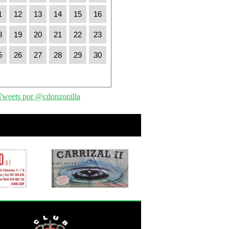
1
12
13
14
15
16
8
19
20
21
22
23
5
26
27
28
29
30
Tweets por @cdonzonilla