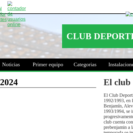
Noticias
Primer equipo
Categorias
Instalacion
El club
El Club Deport
1992/1993, en la
Benjamín, Alev
1993/1994, se i
progresivamente
club cuenta con
prebenjamin a l
temporada se i