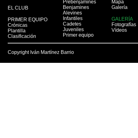
Prebenjamines
Mapa
Benjamines
Galería
EL CLUB
Alevines
Infantiles
GALERÍA
PRIMER EQUIPO
Cadetes
Fotografías
Crónicas
Juveniles
Vídeos
Plantilla
Primer equipo
Clasificación
Copyright Iván Martínez Barrio