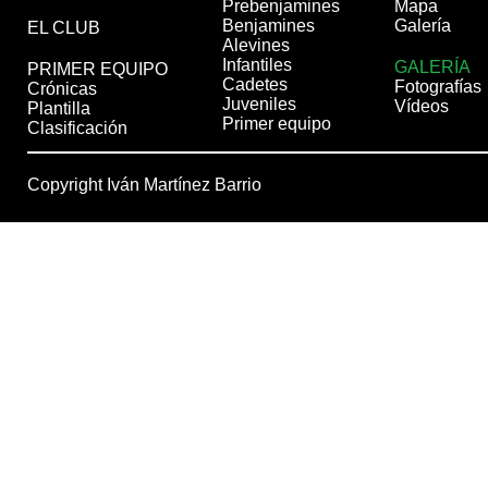
Prebenjamines
Mapa
Benjamines
Galería
EL CLUB
Alevines
Infantiles
GALERÍA
PRIMER EQUIPO
Cadetes
Fotografías
Crónicas
Juveniles
Vídeos
Plantilla
Primer equipo
Clasificación
Copyright Iván Martínez Barrio