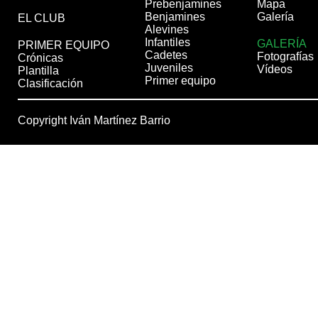
Prebenjamines
Mapa
Benjamines
Galería
EL CLUB
Alevines
Infantiles
GALERÍA
PRIMER EQUIPO
Cadetes
Fotografías
Crónicas
Juveniles
Vídeos
Plantilla
Primer equipo
Clasificación
Copyright Iván Martínez Barrio