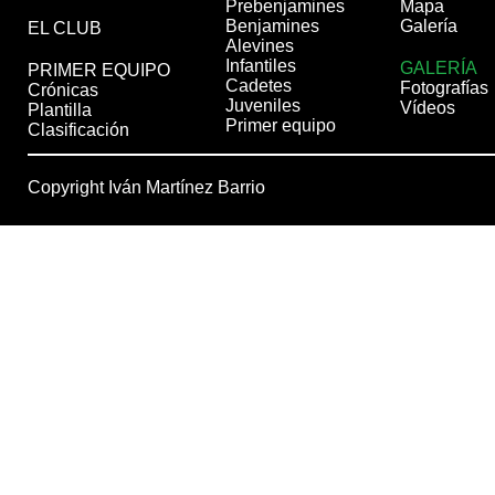
Prebenjamines
Mapa
Benjamines
Galería
EL CLUB
Alevines
Infantiles
GALERÍA
PRIMER EQUIPO
Cadetes
Fotografías
Crónicas
Juveniles
Vídeos
Plantilla
Primer equipo
Clasificación
Copyright Iván Martínez Barrio