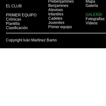
Prebenjamines
Mapa
Benjamines
Galería
EL CLUB
Alevines
Infantiles
GALERÍA
PRIMER EQUIPO
Cadetes
Fotografías
Crónicas
Juveniles
Vídeos
Plantilla
Primer equipo
Clasificación
Copyright Iván Martínez Barrio