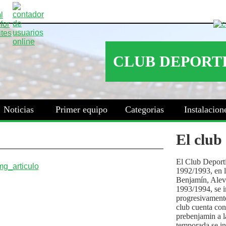
Noticias
Primer equipo
Categorias
Instalacion
El club
El Club Deport
1992/1993, en la
Benjamín, Alev
1993/1994, se i
progresivamente
club cuenta con
prebenjamin a l
temporada se i