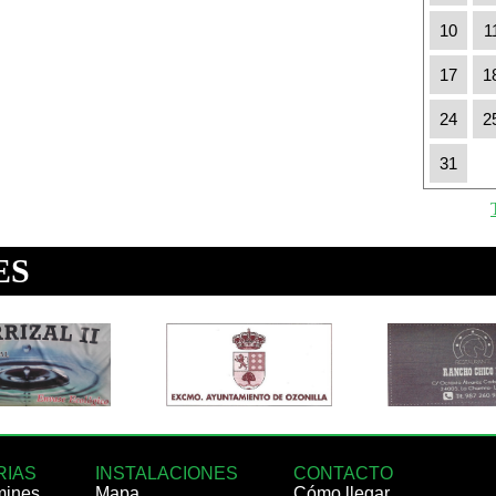
10
1
17
1
24
2
31
RIAS
INSTALACIONES
CONTACTO
mines
Mapa
Cómo llegar