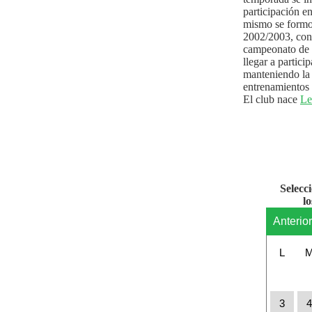
participación e
mismo se formo
2002/2003, con 
campeonato de l
llegar a partici
manteniendo la 
entrenamientos 
El club nace
Le
Selecc
l
Anterio
L
3