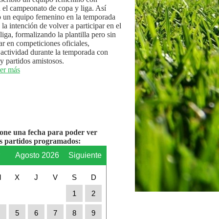
n el campeonato de copa y liga. Así
 un equipo femenino en la temporada
la intención de volver a participar en el
iga, formalizando la plantilla pero sin
par en competiciones oficiales,
actividad durante la temporada con
y partidos amistosos.
er más
ione una fecha para poder ver
os partidos programados:
r
Agosto 2026
Siguiente
M
X
J
V
S
D
1
2
4
5
6
7
8
9