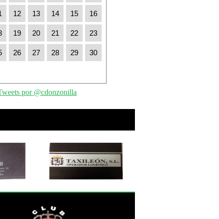
1
12
13
14
15
16
8
19
20
21
22
23
5
26
27
28
29
30
Tweets por @cdonzonilla