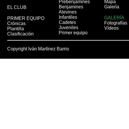
Prebenjamines
Mapa
Benjamines
Galería
EL CLUB
Alevines
Infantiles
GALERÍA
PRIMER EQUIPO
Cadetes
Fotografías
Crónicas
Juveniles
Vídeos
Plantilla
Primer equipo
Clasificación
Copyright Iván Martínez Barrio