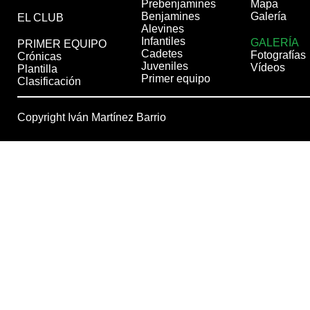
Prebenjamines
Mapa
Benjamines
Galería
EL CLUB
Alevines
Infantiles
GALERÍA
PRIMER EQUIPO
Cadetes
Fotografías
Crónicas
Juveniles
Vídeos
Plantilla
Primer equipo
Clasificación
Copyright Iván Martínez Barrio