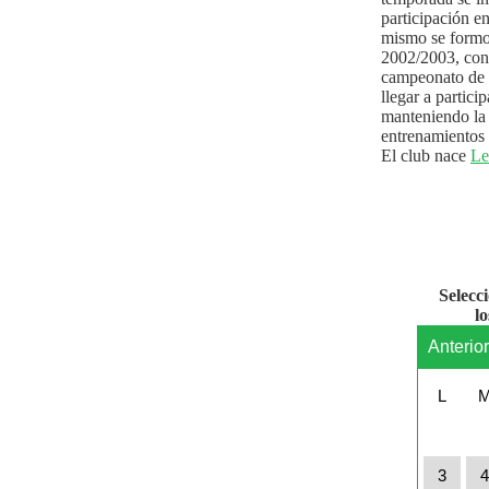
participación e
mismo se formo
2002/2003, con 
campeonato de l
llegar a partici
manteniendo la 
entrenamientos 
El club nace
Le
Selecc
l
Anterio
L
3