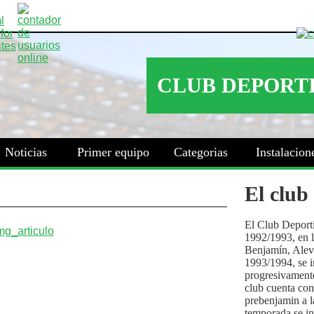
Noticias
Primer equipo
Categorias
Instalacion
El club
El Club Deport
1992/1993, en la
Benjamín, Alev
1993/1994, se i
progresivamente
club cuenta con
prebenjamin a l
temporada se i