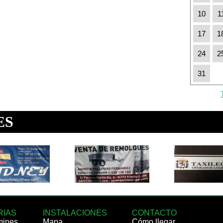
10
1
17
1
24
2
31
RIAS
INSTALACIONES
CONTACTO
mines
Mapa
Cómo llegar