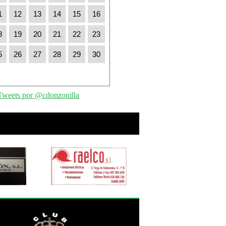
1
12
13
14
15
16
8
19
20
21
22
23
5
26
27
28
29
30
Tweets por @cdonzonilla